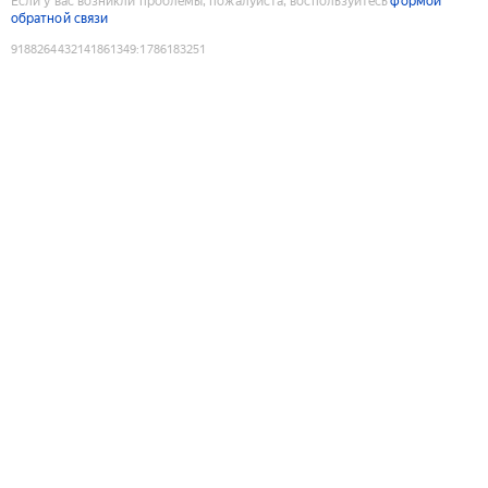
Если у вас возникли проблемы, пожалуйста, воспользуйтесь
формой
обратной связи
9188264432141861349
:
1786183251