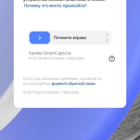
Почему это могло произойти?
Если у вас возникли проблемы, пожалуйста,
воспользуйтесь
формой обратной связи
9176778267151303043
:
1786012094