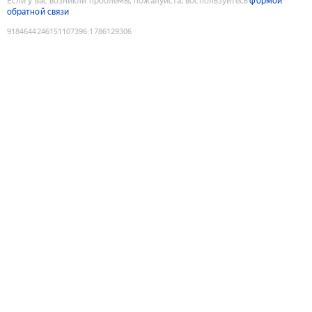
Если у вас возникли проблемы, пожалуйста, воспользуйтесь
формой
обратной связи
9184644246151107396
:
1786129306