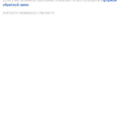
Если у вас возникли проблемы, пожалуйста, воспользуйтесь
формой
обратной связи
9187252511808688222
:
1786168172