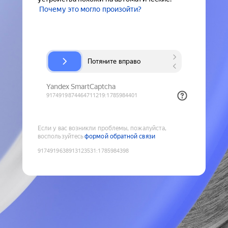
Почему это могло произойти?
Если у вас возникли проблемы, пожалуйста,
воспользуйтесь
формой обратной связи
9174919638913123531
:
1785984398