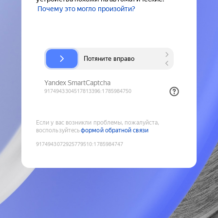
Почему это могло произойти?
Если у вас возникли проблемы, пожалуйста,
воспользуйтесь
формой обратной связи
9174943072925779510
:
1785984747