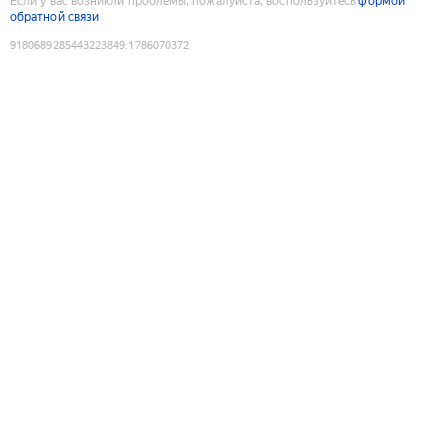
Если у вас возникли проблемы, пожалуйста, воспользуйтесь
формой
обратной связи
9180689285443223849
:
1786070372