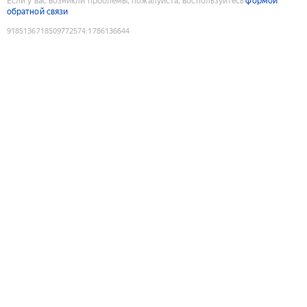
Если у вас возникли проблемы, пожалуйста, воспользуйтесь
формой
обратной связи
9185136718509772574
:
1786136644