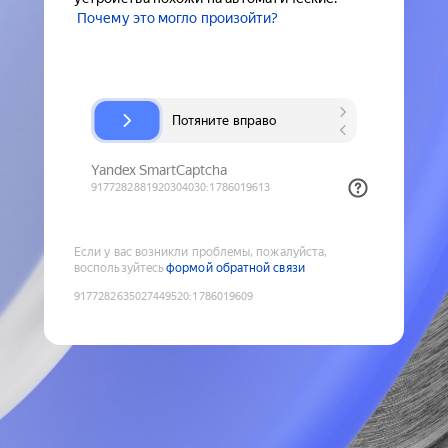
Почему это могло произойти?
Если у вас возникли проблемы, пожалуйста,
воспользуйтесь
формой обратной связи
9177282635027449520
:
1786019609