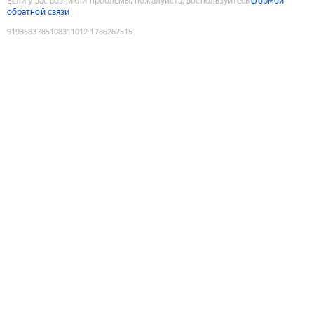
Если у вас возникли проблемы, пожалуйста, воспользуйтесь
формой
обратной связи
9193583785108311012
:
1786262515