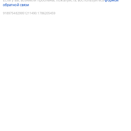
Если у вас возникли проблемы, пожалуйста, воспользуйтесь
формой
обратной связи
9189754829951211490
:
1786205459