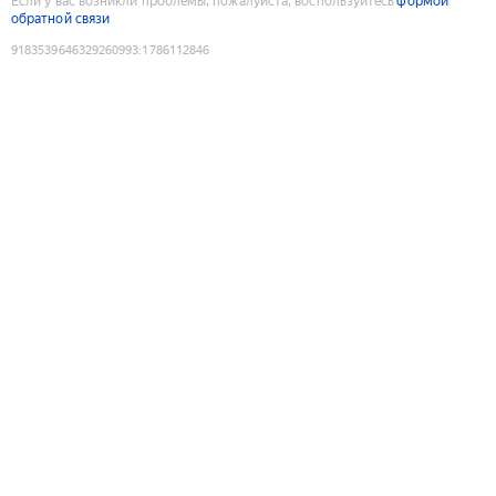
Если у вас возникли проблемы, пожалуйста, воспользуйтесь
формой
обратной связи
9183539646329260993
:
1786112846