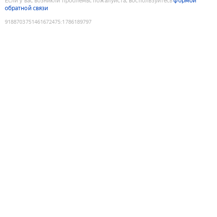
Если у вас возникли проблемы, пожалуйста, воспользуйтесь
формой
обратной связи
9188703751461672475
:
1786189797