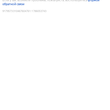
Если у вас возникли проблемы, пожалуйста, воспользуйтесь
формой
обратной связи
9179573310467604761
:
1786053743