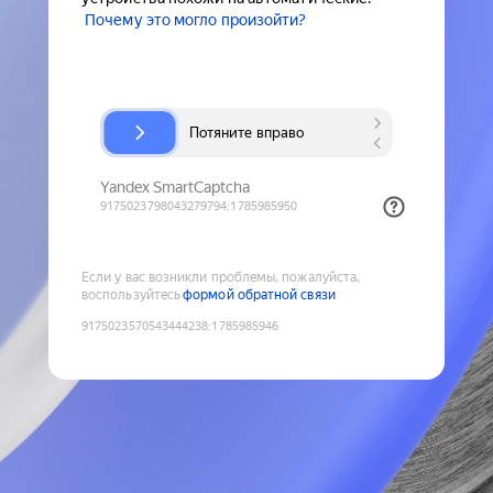
Почему это могло произойти?
Если у вас возникли проблемы, пожалуйста,
воспользуйтесь
формой обратной связи
9175023570543444238
:
1785985946