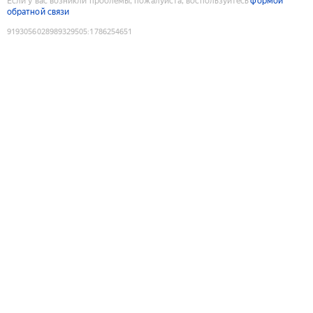
Если у вас возникли проблемы, пожалуйста, воспользуйтесь
формой
обратной связи
9193056028989329505
:
1786254651