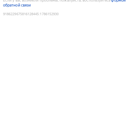
Если у вас возникли проблемы, пожалуйста, воспользуйтесь
формой
обратной связи
9186229675816128445
:
1786152930