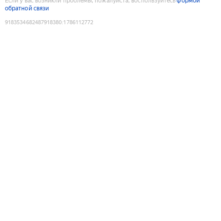
Если у вас возникли проблемы, пожалуйста, воспользуйтесь
формой
обратной связи
9183534682487918380
:
1786112772