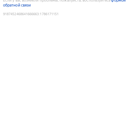
Если у вас возникли проблемы, пожалуйста, воспользуйтесь
формой
обратной связи
9187452468641666663
:
1786171151