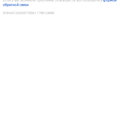
Если у вас возникли проблемы, пожалуйста, воспользуйтесь
формой
обратной связи
9184347220305776561
:
1786124880