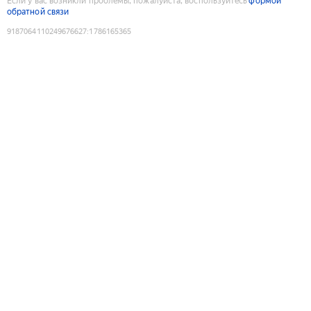
Если у вас возникли проблемы, пожалуйста, воспользуйтесь
формой
обратной связи
9187064110249676627
:
1786165365