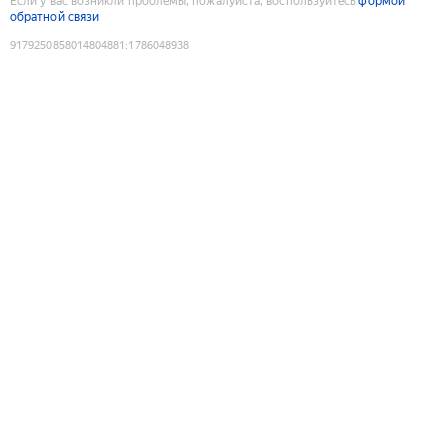
Если у вас возникли проблемы, пожалуйста, воспользуйтесь
формой
обратной связи
9179250858014804881
:
1786048938