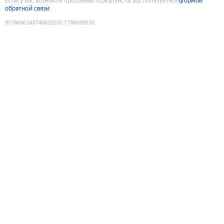
Если у вас возникли проблемы, пожалуйста, воспользуйтесь
формой
обратной связи
9176606248746620505
:
1786009530