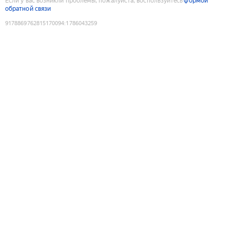
Если у вас возникли проблемы, пожалуйста, воспользуйтесь
формой
обратной связи
9178869762815170094
:
1786043259