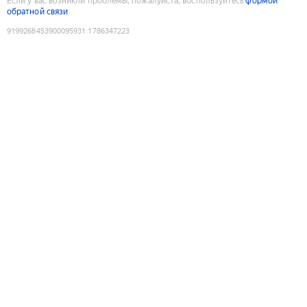
Если у вас возникли проблемы, пожалуйста, воспользуйтесь
формой
обратной связи
9199268453900095931
:
1786347223