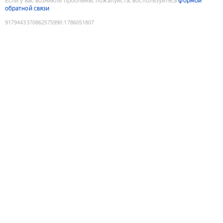
Если у вас возникли проблемы, пожалуйста, воспользуйтесь
формой
обратной связи
9179443370862575990
:
1786051807