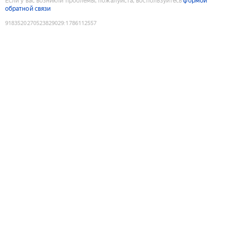
Если у вас возникли проблемы, пожалуйста, воспользуйтесь
формой
обратной связи
9183520270523829029
:
1786112557