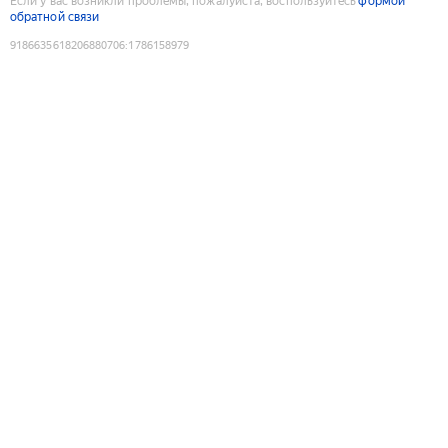
Если у вас возникли проблемы, пожалуйста, воспользуйтесь
формой
обратной связи
9186635618206880706
:
1786158979