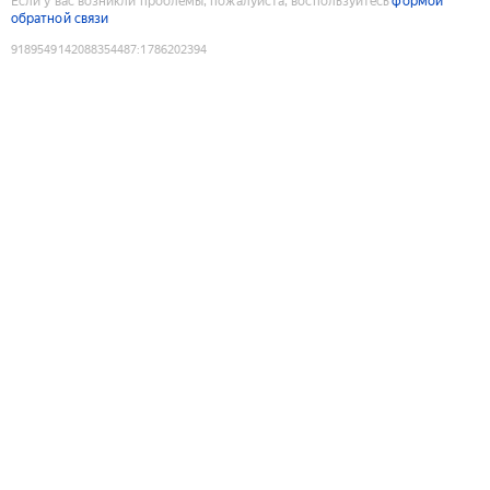
Если у вас возникли проблемы, пожалуйста, воспользуйтесь
формой
обратной связи
9189549142088354487
:
1786202394