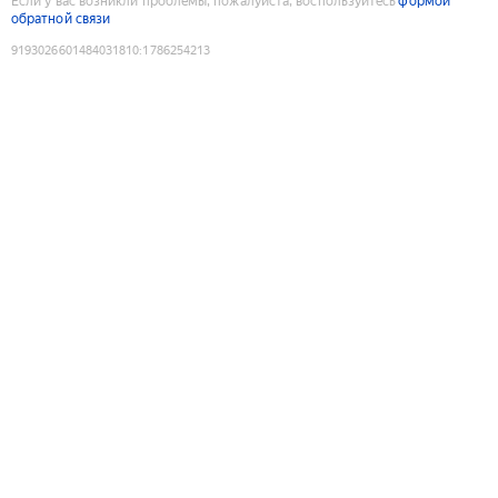
Если у вас возникли проблемы, пожалуйста, воспользуйтесь
формой
обратной связи
9193026601484031810
:
1786254213