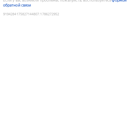
Если у вас возникли проблемы, пожалуйста, воспользуйтесь
формой
обратной связи
9194284175827144807
:
1786272952